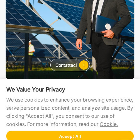
Contattaci
Residenziale
C&I
Utility Scale
We Value Your Privacy
We use cookies to enhance your browsing experience,
serve personalized content, and analyze site usage. By
SolaXCloud
SolaXDesign
Developer Portal
clicking "Accept All", you consent to our use of
cookies. For more information, read our
Cookie.
Accept All