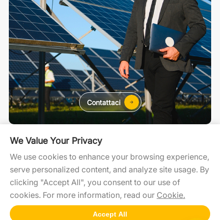
Contattaci
Residenziale
C&I
Utility Scale
We Value Your Privacy
We use cookies to enhance your browsing experience,
serve personalized content, and analyze site usage. By
SolaXCloud
SolaXDesign
Developer Portal
clicking "Accept All", you consent to our use of
cookies. For more information, read our
Cookie.
Accept All