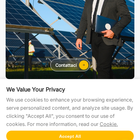
Contattaci
Residenziale
C&I
Utility Scale
We Value Your Privacy
We use cookies to enhance your browsing experience,
serve personalized content, and analyze site usage. By
SolaXCloud
SolaXDesign
Developer Portal
clicking "Accept All", you consent to our use of
cookies. For more information, read our
Cookie.
Accept All