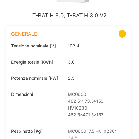
T-BAT H 3.0, T-BAT H 3.0 V2
GENERALE
Tensione nominale [V]
102,4
Energia totale [KWh]
3,0
Potenza nominale [kW]
2,5
Dimensioni
MC0600:
482.5×173.5×153
HV10230:
482.5×471.5×153
Peso netto [Kg]
MC0600: 7,5 HV10230:
34,5