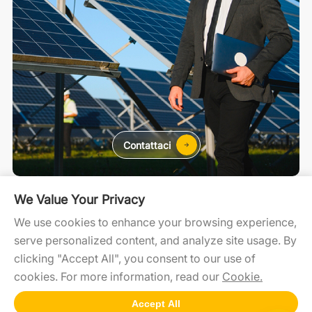
Contattaci
Residenziale
C&I
Utility Scale
We Value Your Privacy
We use cookies to enhance your browsing experience,
serve personalized content, and analyze site usage. By
SolaXCloud
SolaXDesign
Developer Portal
clicking "Accept All", you consent to our use of
cookies. For more information, read our
Cookie.
Accept All