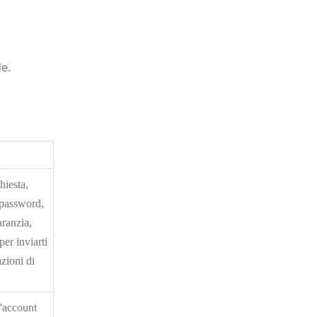
de.
hiesta,
 password,
aranzia,
er inviarti
zioni di
'account