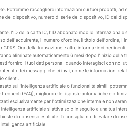
rete. Potremmo raccogliere informazioni sui tuoi prodotti, ad 
me del dispositivo, numero di serie del dispositivo, ID del dis
nte, l'ID della carta IC, l'ID abbonato mobile internazionale e
so dell'acquirente, il numero d'ordine, il titolo dell'ordine, l'
 GPRS. Ora della transazione e altre informazioni pertinenti. 
rranno eliminate automaticamente 6 mesi dopo l'inizio della 
sti fornirci i tuoi dati personali quando interagisci con noi uti
contenuto dei messaggi che ci invii, come le informazioni relat
o clienti.
asato sull'intelligenza artificiale o funzionalità simili, potrem
frequenti (FAQ), migliorare le risposte automatiche e ottimiz
zzati esclusivamente per l'ottimizzazione interna e non sarann
ntelligenza artificiale si attiva solo in seguito a una tua inter
ieste di consenso esplicite. Ti consigliamo di evitare di inser
intelligenza artificiale.