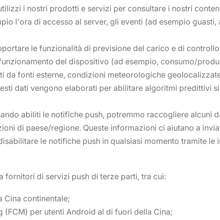
ilizzi i nostri prodotti e servizi per consultare i nostri con
pio l'ora di accesso al server, gli eventi (ad esempio guasti, a
supportare le funzionalità di previsione del carico e di contr
i funzionamento del dispositivo (ad esempio, consumo/produzio
i da fonti esterne, condizioni meteorologiche geolocalizzat
sti dati vengono elaborati per abilitare algoritmi predittivi 
Quando abiliti le notifiche push, potremmo raccogliere alcuni d
azioni di paese/regione. Queste informazioni ci aiutano a invia
 disabilitare le notifiche push in qualsiasi momento tramite le
a fornitori di servizi push di terze parti, tra cui:
a Cina continentale;
FCM) per utenti Android al di fuori della Cina;