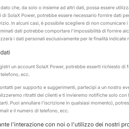
i dato che, da solo o insieme ad altri dati, possa essere utili
vizi di SolaX Power, potrebbe essere necessario fornire dati pe
zio. In alcuni casi, è possibile scegliere di non comunicare i
rminati dati potrebbe comportare l'impossibilità di fornire alc
zerà i dati personali esclusivamente per le finalità indicate 
 dati
gistri un account SolaX Power, potrebbe esserti richiesto di
telefono, ecc.
ntatti per supporto e suggerimenti, partecipi a un nostro event
izzeremo ritratti dei clienti e ti invieremo notifiche solo con
rti. Puoi annullare l'iscrizione in qualsiasi momento), potrest
email e il numero di telefono, ecc.
nte l'interazione con noi o l'utilizzo dei nostri pro