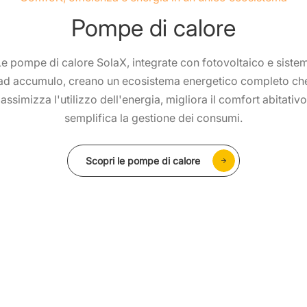
Pompe di calore
Le pompe di calore SolaX, integrate con fotovoltaico e sistem
ad accumulo, creano un ecosistema energetico completo ch
assimizza l'utilizzo dell'energia, migliora il comfort abitativo
semplifica la gestione dei consumi.
Scopri SolaXCloud
Scopri le soluzioni Utility Scale
Scopri le pompe di calore
Scopri le soluzioni C&I
Scopri le soluzioni con microinverter
Scopri le soluzioni residenziali