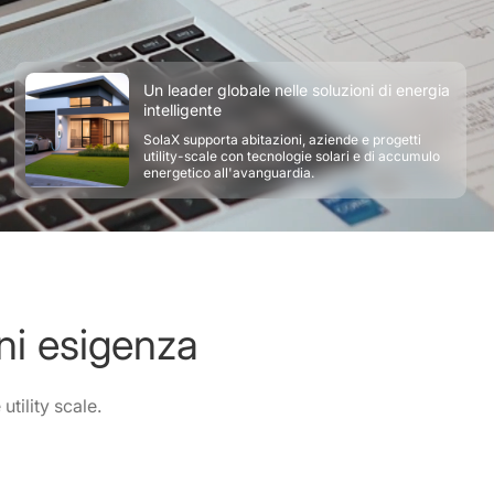
Un leader globale nelle soluzioni di energia
intelligente
SolaX supporta abitazioni, aziende e progetti
utility-scale con tecnologie solari e di accumulo
energetico all'avanguardia.
ni esigenza
utility scale.