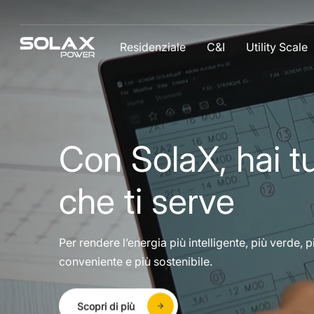
Residenziale
C&I
Utility Scale
Con SolaX, hai tu
che ti serve
Per rendere l’energia più intelligente, più verde, p
conveniente e più sostenibile.
Scopri di più