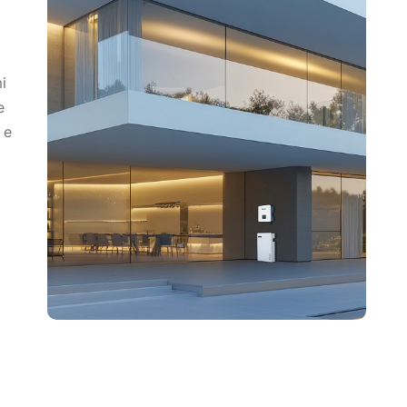
i
e
 e