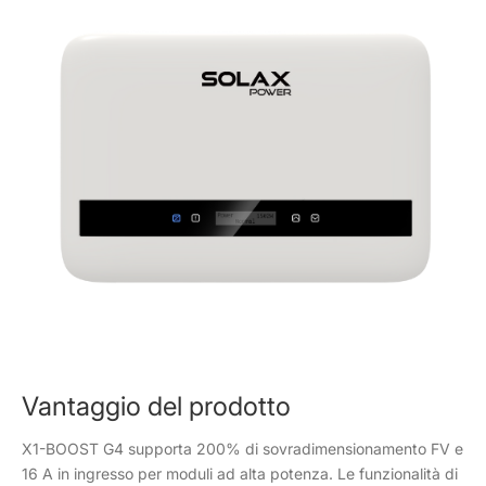
Vantaggio del prodotto
X1-BOOST G4 supporta 200% di sovradimensionamento FV e
16 A in ingresso per moduli ad alta potenza. Le funzionalità di